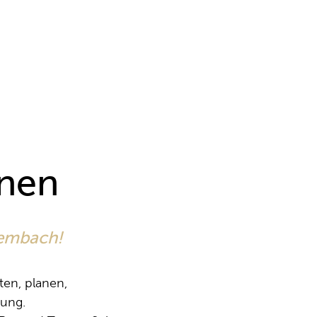
nen
kembach!
ten, planen,
tung.